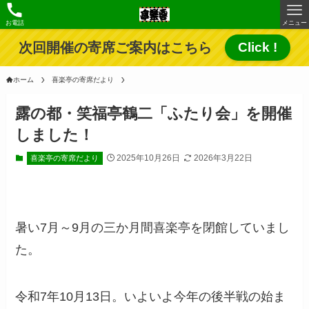
お電話
メニュー
次回開催の寄席ご案内はこちら
Click !
ホーム
喜楽亭の寄席だより
露の都・笑福亭鶴二「ふたり会」を開催
しました！
2025年10月26日
2026年3月22日
喜楽亭の寄席だより
暑い7月～9月の三か月間喜楽亭を閉館していまし
た。
令和7年10月13日。いよいよ今年の後半戦の始ま