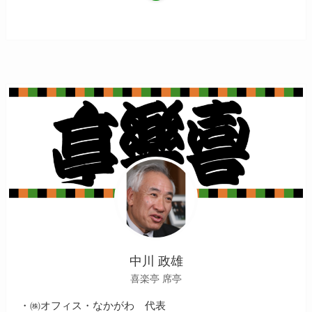
中川 政雄
喜楽亭 席亭
・㈱オフィス・なかがわ 代表